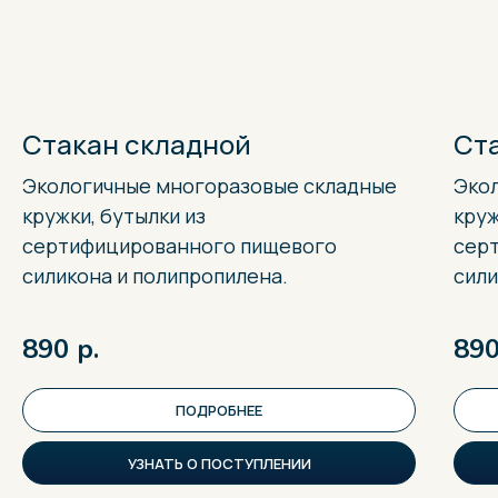
Стакан складной
Ст
Экологичные многоразовые складные
Эко
кружки, бутылки из
круж
сертифицированного пищевого
сер
силикона и полипропилена.
сили
890
р.
89
ПОДРОБНЕЕ
УЗНАТЬ О ПОСТУПЛЕНИИ